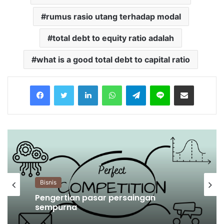
rumus rasio utang terhadap modal
total debt to equity ratio adalah
what is a good total debt to capital ratio
Facebook
Twitter
LinkedIn
WhatsApp
Telegram
Line
Share via Email
Bisnis
Pengertian pasar persaingan
Bisnis
sempurna