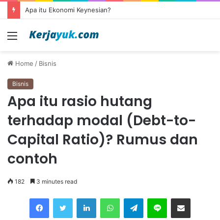
Apa itu outsourcing?
Menu
Home
/
Bisnis
Bisnis
Apa itu rasio hutang
terhadap modal (Debt-to-
Capital Ratio)? Rumus dan
contoh
182
3 minutes read
Facebook
Twitter
LinkedIn
WhatsApp
Telegram
Line
Share via Email