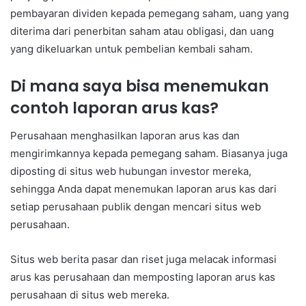
pembayaran dividen kepada pemegang saham, uang yang
diterima dari penerbitan saham atau obligasi, dan uang
yang dikeluarkan untuk pembelian kembali saham.
Di mana saya bisa menemukan
contoh laporan arus kas?
Perusahaan menghasilkan laporan arus kas dan
mengirimkannya kepada pemegang saham. Biasanya juga
diposting di situs web hubungan investor mereka,
sehingga Anda dapat menemukan laporan arus kas dari
setiap perusahaan publik dengan mencari situs web
perusahaan.
Situs web berita pasar dan riset juga melacak informasi
arus kas perusahaan dan memposting laporan arus kas
perusahaan di situs web mereka.