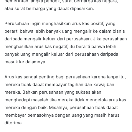
pemerintah jangka pendek, surat berharga kas negara,
atau surat berharga yang dapat dipasarkan.
Perusahaan ingin menghasilkan arus kas positif, yang
berarti bahwa lebih banyak uang mengalir ke dalam bisnis
daripada mengalir keluar dari perusahaan. Jika perusahaan
menghasilkan arus kas negatif, itu berarti bahwa lebih
banyak uang mengalir keluar dari perusahaan daripada
masuk ke dalamnya.
Arus kas sangat penting bagi perusahaan karena tanpa itu,
mereka tidak dapat membayar tagihan dan kewajiban
mereka. Bahkan perusahaan yang sukses akan
menghadapi masalah jika mereka tidak mengelola arus kas
mereka dengan baik. Misalnya, perusahaan tidak dapat
membayar pemasoknya dengan uang yang masih harus
diterima.