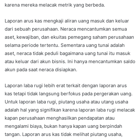
karena mereka melacak metrik yang berbeda.
Laporan arus kas mengkaji aliran uang masuk dan keluar
dari sebuah perusahaan. Neraca mencantumkan semua
aset, kewajiban, dan ekuitas pemegang saham perusahaan
selama periode tertentu. Sementara uang tunai adalah
aset, neraca tidak peduli bagaimana uang tunai itu masuk
atau keluar dari akun bisnis. Ini hanya mencantumkan saldo
akun pada saat neraca disiapkan.
Laporan laba rugi lebih erat terkait dengan laporan arus
kas tetapi tidak langsung berfokus pada pergerakan uang.
Untuk laporan laba rugi, piutang usaha atau utang usaha
adalah hal yang signifikan karena laporan laba rugi melacak
kapan perusahaan menghasilkan pendapatan atau
mengalami biaya, bukan hanya kapan uang berpindah
tangan. Laporan arus kas tidak melihat piutang usaha,