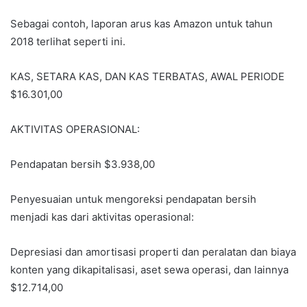
Sebagai contoh, laporan arus kas Amazon untuk tahun
2018 terlihat seperti ini.
KAS, SETARA KAS, DAN KAS TERBATAS, AWAL PERIODE
$16.301,00
AKTIVITAS OPERASIONAL:
Pendapatan bersih $3.938,00
Penyesuaian untuk mengoreksi pendapatan bersih
menjadi kas dari aktivitas operasional:
Depresiasi dan amortisasi properti dan peralatan dan biaya
konten yang dikapitalisasi, aset sewa operasi, dan lainnya
$12.714,00