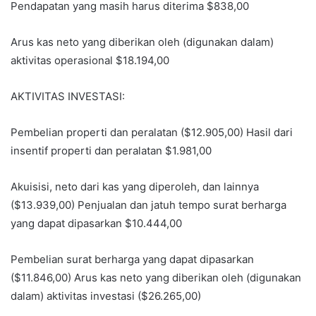
Pendapatan yang masih harus diterima $838,00
Arus kas neto yang diberikan oleh (digunakan dalam)
aktivitas operasional $18.194,00
AKTIVITAS INVESTASI:
Pembelian properti dan peralatan ($12.905,00) Hasil dari
insentif properti dan peralatan $1.981,00
Akuisisi, neto dari kas yang diperoleh, dan lainnya
($13.939,00) Penjualan dan jatuh tempo surat berharga
yang dapat dipasarkan $10.444,00
Pembelian surat berharga yang dapat dipasarkan
($11.846,00) Arus kas neto yang diberikan oleh (digunakan
dalam) aktivitas investasi ($26.265,00)