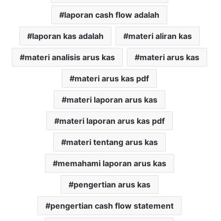
laporan cash flow adalah
laporan kas adalah
materi aliran kas
materi analisis arus kas
materi arus kas
materi arus kas pdf
materi laporan arus kas
materi laporan arus kas pdf
materi tentang arus kas
memahami laporan arus kas
pengertian arus kas
pengertian cash flow statement