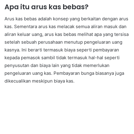
Apa itu arus kas bebas?
Arus kas bebas adalah konsep yang berkaitan dengan arus
kas. Sementara arus kas melacak semua aliran masuk dan
aliran keluar uang, arus kas bebas melihat apa yang tersisa
setelah sebuah perusahaan menutup pengeluaran uang
kasnya. Ini berarti termasuk biaya seperti pembayaran
kepada pemasok sambil tidak termasuk hal-hal seperti
penyusutan dan biaya lain yang tidak memerlukan
pengeluaran uang kas. Pembayaran bunga biasanya juga
dikecualikan meskipun biaya kas.