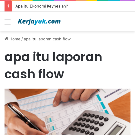
Apa itu Ekonomi Keynesian?
Menu
Home
/
apa itu laporan cash flow
apa itu laporan
cash flow