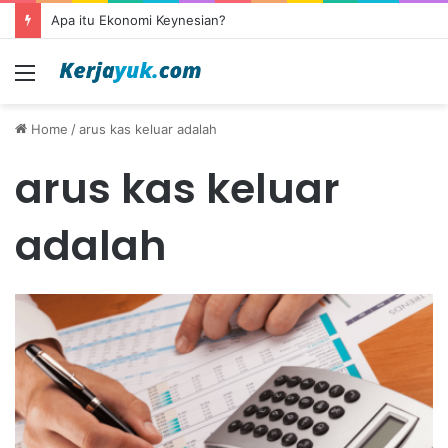
Apa itu Ekonomi Keynesian?
Menu
Home
/
arus kas keluar adalah
arus kas keluar
adalah