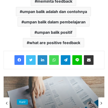
meminta feedback
umpan balik adalah dan contohnya
umpan balik dalam pembelajaran
umpan balik positif
what are positive feedback
Facebook
Twitter
LinkedIn
WhatsApp
Telegram
Line
Share via Email
Karir
Karir