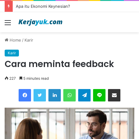
Apa itu outsourcing?
Menu
Home
/
Karir
Karir
Cara meminta feedback
227
5 minutes read
Facebook
Twitter
LinkedIn
WhatsApp
Telegram
Line
Share via Email