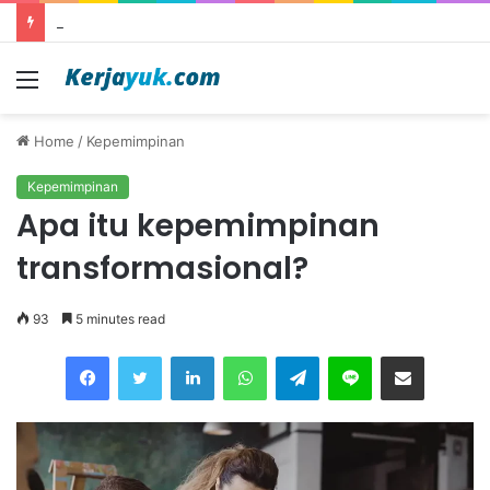
Apa itu outsourcing?
Menu
Home
/
Kepemimpinan
Kepemimpinan
Apa itu kepemimpinan
transformasional?
93
5 minutes read
Facebook
Twitter
LinkedIn
WhatsApp
Telegram
Line
Share via Email