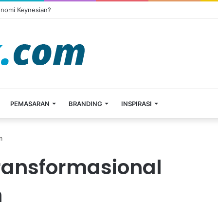
onomi Keynesian?
PEMASARAN
BRANDING
INSPIRASI
m
ansformasional
m