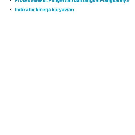
Proses seleksi: Pengertian dan langkah-langkahnya
Indikator kinerja karyawan