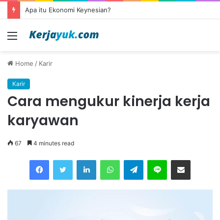
Apa itu outsourcing?
Menu
Home
/
Karir
Karir
Cara mengukur kinerja kerja
karyawan
67
4 minutes read
Facebook
Twitter
LinkedIn
WhatsApp
Telegram
Line
Share via Email