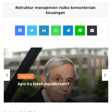
struktur manajemen risiko kementerian
keuangan
Facebook
Twitter
LinkedIn
WhatsApp
Telegram
Line
Share via Email
Inspirasi
Inspirasi
Apa itu hukum penawaran?
Apa itu Nash equilibrium?