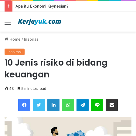
Apa itu outsourcing?
Menu
Home
/
Inspirasi
Inspirasi
10 Jenis risiko di bidang
keuangan
43
5 minutes read
Facebook
Twitter
LinkedIn
WhatsApp
Telegram
Line
Share via Email