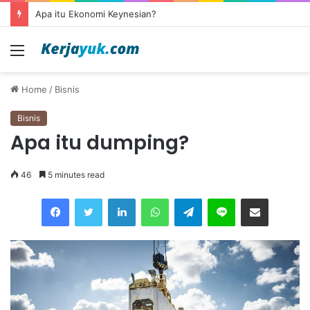
Apa itu outsourcing?
Menu
Home
/
Bisnis
Bisnis
Apa itu dumping?
46
5 minutes read
Facebook
Twitter
LinkedIn
WhatsApp
Telegram
Line
Share via Email