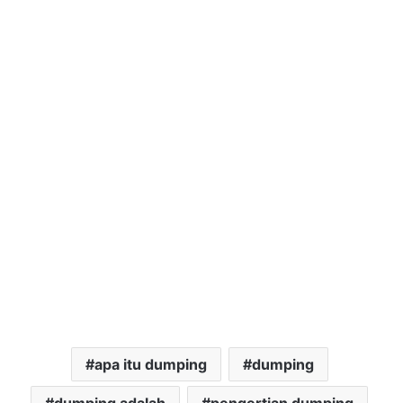
apa itu dumping
dumping
dumping adalah
pengertian dumping