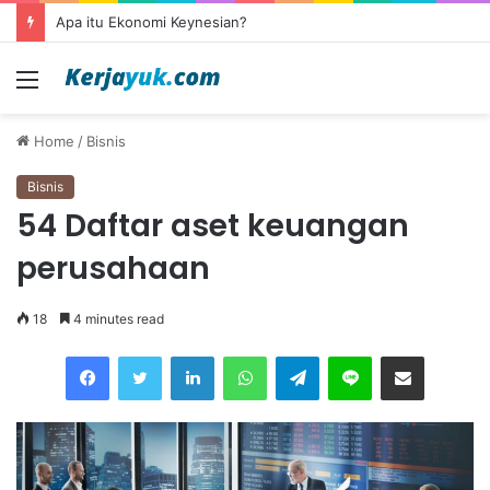
Apa itu outsourcing?
Menu
Home
/
Bisnis
Bisnis
54 Daftar aset keuangan
perusahaan
18
4 minutes read
Facebook
Twitter
LinkedIn
WhatsApp
Telegram
Line
Share via Email