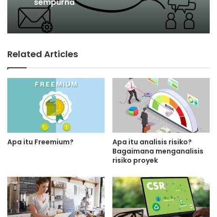
Pengertian pasar persaingan
sempurna
Related Articles
Apa itu biaya marjinal produksi?
Apa itu Freemium?
Apa itu analisis risiko?
Bagaimana menganalisis
risiko proyek