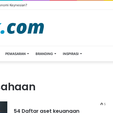
konomi Keynesian?
PEMASARAN
BRANDING
INSPIRASI
usahaan
5
54 Daftar aset keuangan