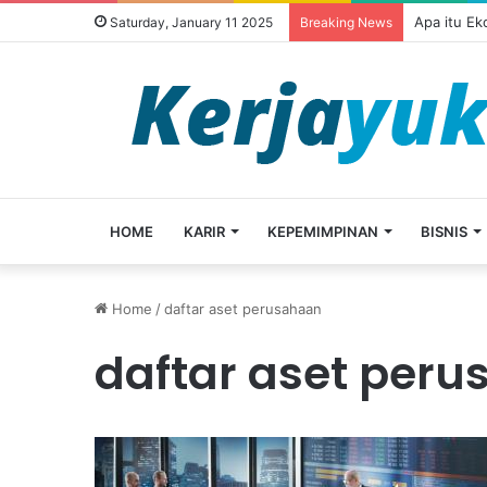
Apa itu E
Saturday, January 11 2025
Breaking News
HOME
KARIR
KEPEMIMPINAN
BISNIS
Home
/
daftar aset perusahaan
daftar aset per