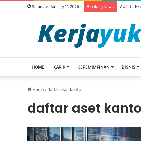
Apa itu E
Saturday, January 11 2025
Breaking News
HOME
KARIR
KEPEMIMPINAN
BISNIS
Home
/
daftar aset kantor
daftar aset kanto