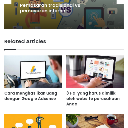
Apa itu manajemen pemasaran?
Pemasaran
Definisi dan tugasnya
Related Articles
Pemasaran tradisional vs
pemasaran internet
Cara menghasilkan uang
3 Hal yang harus dimiliki
dengan Google Adsense
oleh website perusahaan
Anda