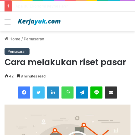
Apa itu outsourcing?
Menu
Home
/
Pemasaran
Pemasaran
Cara melakukan riset pasar
42
9 minutes read
Facebook
Twitter
LinkedIn
WhatsApp
Telegram
Line
Share via Email