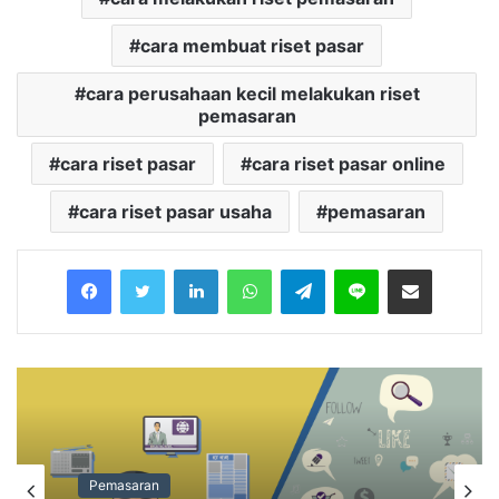
cara membuat riset pasar
cara perusahaan kecil melakukan riset
pemasaran
cara riset pasar
cara riset pasar online
cara riset pasar usaha
pemasaran
Facebook
Twitter
LinkedIn
WhatsApp
Telegram
Line
Share via Email
Pemasaran