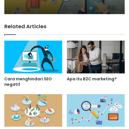
Apa itu manajemen pemasaran?
Pemasaran tradisional vs
Definisi dan tugasnya
pemasaran internet
Related Articles
Cara menghindari SEO
Apa itu B2C marketing?
negatif