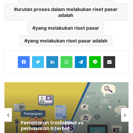
urutan proses dalam melakukan riset pasar
adalah
yang melakukan riset pasar
yang melakukan riset pasar adalah
Facebook
Twitter
LinkedIn
WhatsApp
Telegram
Line
Share via Email
Pemasaran
Pemasaran