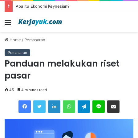
Apa itu outsourcing?
Menu
Home
/
Pemasaran
Pemasaran
Panduan melakukan riset
pasar
45
4 minutes read
Facebook
Twitter
LinkedIn
WhatsApp
Telegram
Line
Share via Email