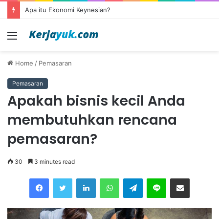
Apa itu Ekonomi Keynesian?
Menu
Home
/
Pemasaran
Pemasaran
Apakah bisnis kecil Anda
membutuhkan rencana
pemasaran?
30
3 minutes read
Facebook
Twitter
LinkedIn
WhatsApp
Telegram
Line
Share via Email