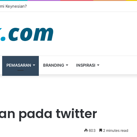
omi Keynesian?
PEMASARAN
BRANDING
INSPIRASI
an pada twitter
603
2 minutes read