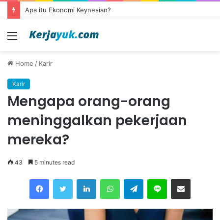
Apa itu outsourcing?
Menu
Home
/
Karir
Karir
Mengapa orang-orang
meninggalkan pekerjaan
mereka?
43
5 minutes read
Facebook
Twitter
LinkedIn
WhatsApp
Telegram
Line
Share via Email