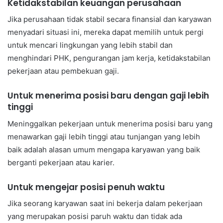
Ketidakstabilan keuangan perusahaan
Jika perusahaan tidak stabil secara finansial dan karyawan
menyadari situasi ini, mereka dapat memilih untuk pergi
untuk mencari lingkungan yang lebih stabil dan
menghindari PHK, pengurangan jam kerja, ketidakstabilan
pekerjaan atau pembekuan gaji.
Untuk menerima posisi baru dengan gaji lebih
tinggi
Meninggalkan pekerjaan untuk menerima posisi baru yang
menawarkan gaji lebih tinggi atau tunjangan yang lebih
baik adalah alasan umum mengapa karyawan yang baik
berganti pekerjaan atau karier.
Untuk mengejar posisi penuh waktu
Jika seorang karyawan saat ini bekerja dalam pekerjaan
yang merupakan posisi paruh waktu dan tidak ada