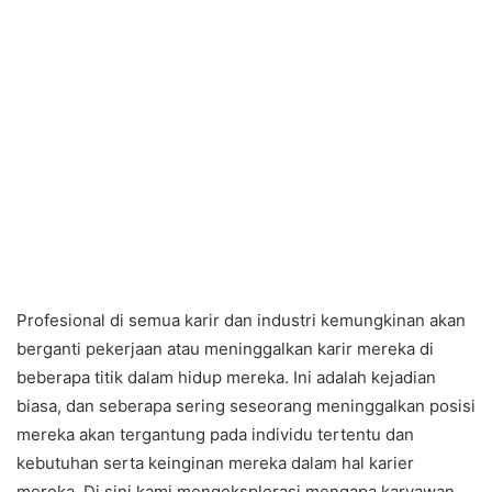
Profesional di semua karir dan industri kemungkinan akan
berganti pekerjaan atau meninggalkan karir mereka di
beberapa titik dalam hidup mereka. Ini adalah kejadian
biasa, dan seberapa sering seseorang meninggalkan posisi
mereka akan tergantung pada individu tertentu dan
kebutuhan serta keinginan mereka dalam hal karier
mereka. Di sini kami mengeksplorasi mengapa karyawan