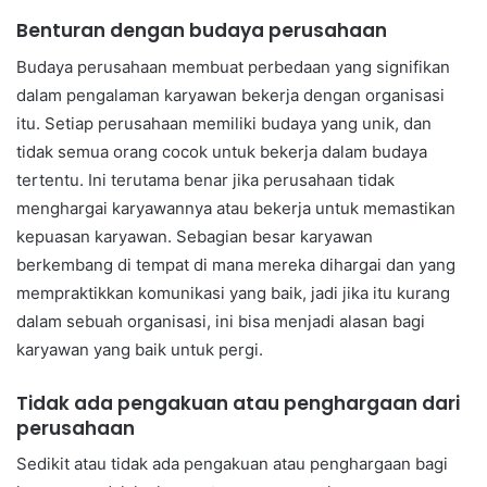
Benturan dengan budaya perusahaan
Budaya perusahaan membuat perbedaan yang signifikan
dalam pengalaman karyawan bekerja dengan organisasi
itu. Setiap perusahaan memiliki budaya yang unik, dan
tidak semua orang cocok untuk bekerja dalam budaya
tertentu. Ini terutama benar jika perusahaan tidak
menghargai karyawannya atau bekerja untuk memastikan
kepuasan karyawan. Sebagian besar karyawan
berkembang di tempat di mana mereka dihargai dan yang
mempraktikkan komunikasi yang baik, jadi jika itu kurang
dalam sebuah organisasi, ini bisa menjadi alasan bagi
karyawan yang baik untuk pergi.
Tidak ada pengakuan atau penghargaan dari
perusahaan
Sedikit atau tidak ada pengakuan atau penghargaan bagi