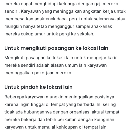
mereka dapat menghidupi keluarga dengan gaji mereka
sendiri. Karyawan yang meninggalkan angkatan kerja untuk
membesarkan anak-anak dapat pergi untuk selamanya atau
mungkin hanya tetap menganggur sampai anak-anak
mereka cukup umur untuk pergi ke sekolah.
Untuk mengikuti pasangan ke lokasi lain
Mengikuti pasangan ke lokasi lain untuk mengejar karir
mereka sendiri adalah alasan umum lain karyawan
meninggalkan pekerjaan mereka.
Untuk pindah ke lokasi lain
Beberapa karyawan mungkin meninggalkan posisinya
karena ingin tinggal di tempat yang berbeda. Ini sering
tidak ada hubungannya dengan organisasi aktual tempat
mereka bekerja dan lebih berkaitan dengan keinginan
karyawan untuk memulai kehidupan di tempat lain.