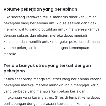
Volume pekerjaan yang berlebihan
Jika seorang karyawan terus-menerus diberikan jumlah
pekerjaan yang berlebihan untuk diselesaikan dan tidak
memiliki waktu yang dibutuhkan untuk menyelesaikannya
dengan sukses dan efisien, mereka dapat menjadi
kelelahan dan memilih untuk mengejar pekerjaan di mana
volume pekerjaan lebih sesuai dengan kemampuan
mereka.
Terlalu banyak stres yang terkait dengan
pekerjaan
Ketika seseorang mengalami stres yang berlebihan karena
pekerjaan mereka, mereka mungkin ingin mengejar karir
yang berbeda yang menawarkan beban kerja dan
lingkungan yang kurang stres. Stres di tempat kerja dapat
berhubungan dengan perasaan kewalahan, kehilangan