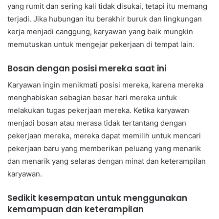
yang rumit dan sering kali tidak disukai, tetapi itu memang
terjadi. Jika hubungan itu berakhir buruk dan lingkungan
kerja menjadi canggung, karyawan yang baik mungkin
memutuskan untuk mengejar pekerjaan di tempat lain.
Bosan dengan posisi mereka saat ini
Karyawan ingin menikmati posisi mereka, karena mereka
menghabiskan sebagian besar hari mereka untuk
melakukan tugas pekerjaan mereka. Ketika karyawan
menjadi bosan atau merasa tidak tertantang dengan
pekerjaan mereka, mereka dapat memilih untuk mencari
pekerjaan baru yang memberikan peluang yang menarik
dan menarik yang selaras dengan minat dan keterampilan
karyawan.
Sedikit kesempatan untuk menggunakan
kemampuan dan keterampilan