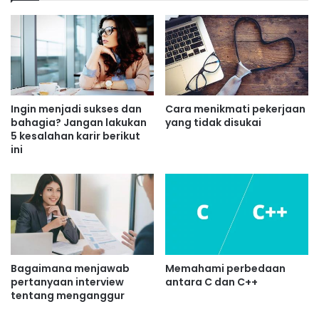
Ingin menjadi sukses dan
Cara menikmati pekerjaan
bahagia? Jangan lakukan
yang tidak disukai
5 kesalahan karir berikut
ini
Bagaimana menjawab
Memahami perbedaan
pertanyaan interview
antara C dan C++
tentang menganggur