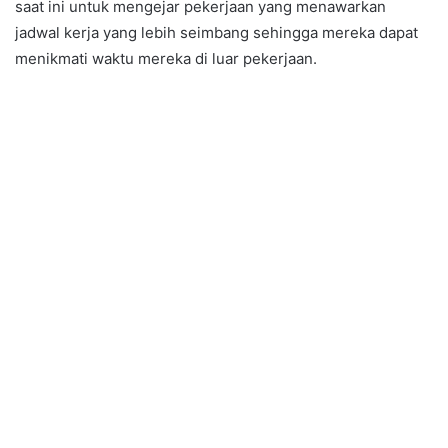
saat ini untuk mengejar pekerjaan yang menawarkan
jadwal kerja yang lebih seimbang sehingga mereka dapat
menikmati waktu mereka di luar pekerjaan.