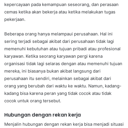
kepercayaan pada kemampuan seseorang, dan perasaan
cemas ketika akan bekerja atau ketika melakukan tugas
pekerjaan.
Beberapa orang hanya melampaui perusahaan. Hal ini
sering terjadi sebagai akibat dari perusahaan tidak lagi
memenuhi kebutuhan atau tujuan pribadi atau profesional
karyawan. Ketika seorang karyawan pergi karena
organisasi tidak lagi selaras dengan atau memenuhi tujuan
mereka, ini biasanya bukan akibat langsung dari
perusahaan itu sendiri, melainkan sebagai akibat dari
orang yang berubah dari waktu ke waktu. Namun, kadang-
kadang bisa karena peran yang tidak cocok atau tidak
cocok untuk orang tersebut.
Hubungan dengan rekan kerja
Menjalin hubungan dengan rekan kerja bisa menjadi situasi