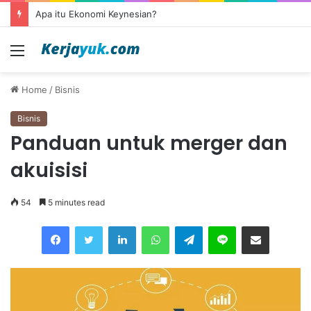
Apa itu outsourcing?
Menu
Home
/
Bisnis
Bisnis
Panduan untuk merger dan
akuisisi
54
5 minutes read
Facebook
Twitter
LinkedIn
WhatsApp
Telegram
Line
Share via Email