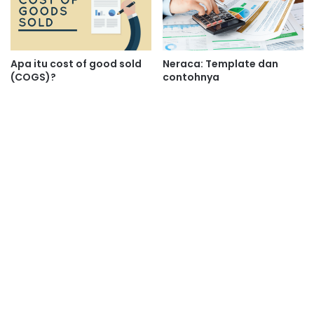
Apa itu cost of good sold
Neraca: Template dan
(COGS)?
contohnya