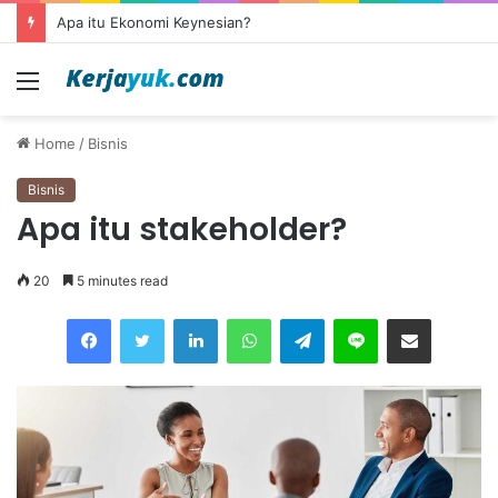
Apa itu outsourcing?
Menu
Home
/
Bisnis
Bisnis
Apa itu stakeholder?
20
5 minutes read
Facebook
Twitter
LinkedIn
WhatsApp
Telegram
Line
Share via Email