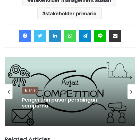
stakeholder management adalah
stakeholder primario
Facebook
Twitter
LinkedIn
WhatsApp
Telegram
Line
Share via Email
Bisnis
Pengertian pasar persaingan
Bisnis
sempurna
Related Articles