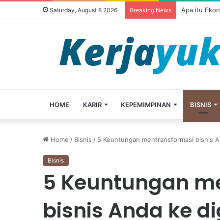
Apa itu Eko
Saturday, August 8 2026
Breaking News
HOME
KARIR
KEPEMIMPINAN
BISNIS
Home
/
Bisnis
/
5 Keuntungan mentransformasi bisnis An
Bisnis
5 Keuntungan m
bisnis Anda ke di