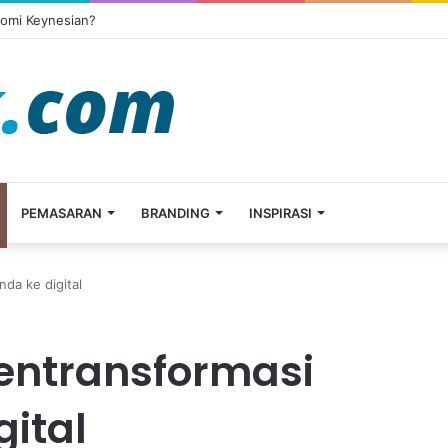
nomi Keynesian?
PEMASARAN
BRANDING
INSPIRASI
da ke digital
entransformasi
gital