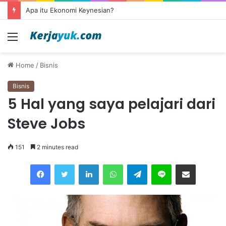
Apa itu Ekonomi Keynesian?
Menu
Home
/
Bisnis
Bisnis
5 Hal yang saya pelajari dari
Steve Jobs
151
2 minutes read
Facebook
Twitter
LinkedIn
WhatsApp
Telegram
Line
Share via Email