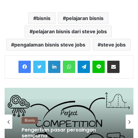
bisnis
pelajaran bisnis
pelajaran bisnis dari steve jobs
pengalaman bisnis steve jobs
steve jobs
Facebook
Twitter
LinkedIn
WhatsApp
Telegram
Line
Share via Email
Bisnis
Pengertian pasar persaingan
sempurna