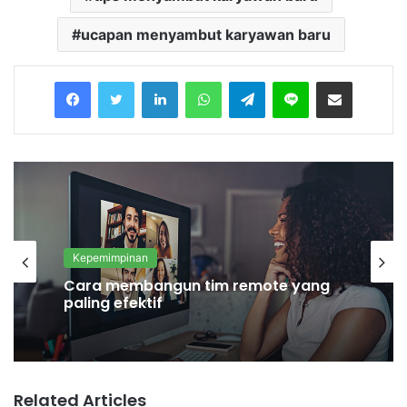
ucapan menyambut karyawan baru
Facebook
Twitter
LinkedIn
WhatsApp
Telegram
Line
Share via Email
Kepemimpinan
Kepemimpinan
Struktur organisasi adalah:
Pengertian dan jenisnya
Cara membangun tim remote yang
paling efektif
Related Articles