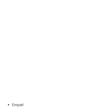
Empati