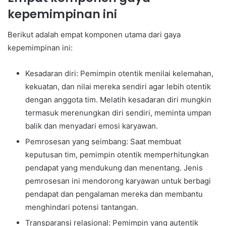
kepemimpinan ini
Berikut adalah empat komponen utama dari gaya
kepemimpinan ini:
Kesadaran diri: Pemimpin otentik menilai kelemahan,
kekuatan, dan nilai mereka sendiri agar lebih otentik
dengan anggota tim. Melatih kesadaran diri mungkin
termasuk merenungkan diri sendiri, meminta umpan
balik dan menyadari emosi karyawan.
Pemrosesan yang seimbang: Saat membuat
keputusan tim, pemimpin otentik memperhitungkan
pendapat yang mendukung dan menentang. Jenis
pemrosesan ini mendorong karyawan untuk berbagi
pendapat dan pengalaman mereka dan membantu
menghindari potensi tantangan.
Transparansi relasional: Pemimpin yang autentik