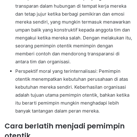
transparan dalam hubungan di tempat kerja mereka
dan tetap jujur ​​ketika berbagi pemikiran dan emosi
mereka sendiri, yang mungkin termasuk menawarkan
umpan balik yang konstruktif kepada anggota tim dan
mengakui ketika mereka salah. Dengan melakukan itu,
seorang pemimpin otentik memimpin dengan
memberi contoh dan mendorong transparansi di
antara tim dan organisasi.
Perspektif moral yang terinternalisasi: Pemimpin
otentik menempatkan kebutuhan perusahaan di atas
kebutuhan mereka sendiri. Keberhasilan organisasi
adalah tujuan utama pemimpin otentik, bahkan ketika
itu berarti pemimpin mungkin menghadapi lebih
banyak tantangan dalam peran mereka.
Cara berlatih menjadi pemimpin
otentik