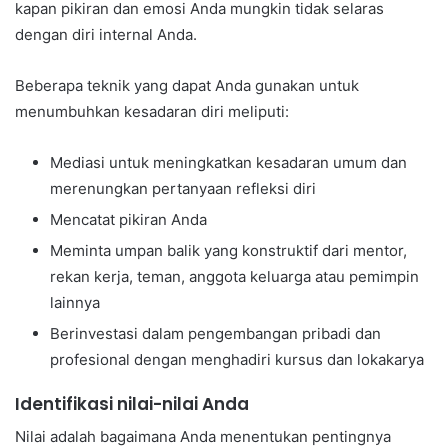
kapan pikiran dan emosi Anda mungkin tidak selaras
dengan diri internal Anda.
Beberapa teknik yang dapat Anda gunakan untuk
menumbuhkan kesadaran diri meliputi:
Mediasi untuk meningkatkan kesadaran umum dan
merenungkan pertanyaan refleksi diri
Mencatat pikiran Anda
Meminta umpan balik yang konstruktif dari mentor,
rekan kerja, teman, anggota keluarga atau pemimpin
lainnya
Berinvestasi dalam pengembangan pribadi dan
profesional dengan menghadiri kursus dan lokakarya
Identifikasi nilai-nilai Anda
Nilai adalah bagaimana Anda menentukan pentingnya