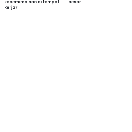
kepemimpinan di tempat
besar
kerja?