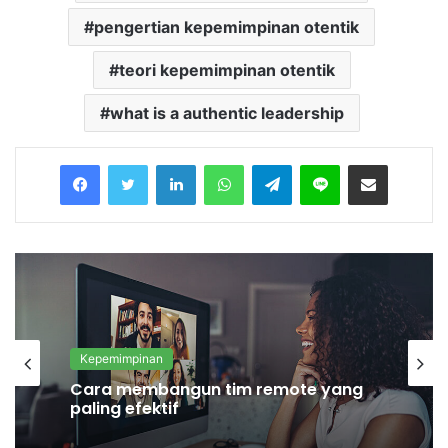
pengertian kepemimpinan otentik
teori kepemimpinan otentik
what is a authentic leadership
Facebook
Twitter
LinkedIn
WhatsApp
Telegram
Line
Share via Email
Kepemimpinan
Kepemimpinan
Cara membangun tim remote yang
paling efektif