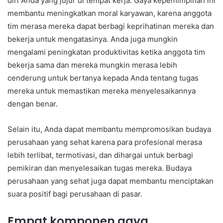
diri Anda yang jujur ​​di tempat kerja. Gaya kepemimpinan ini
membantu meningkatkan moral karyawan, karena anggota
tim merasa mereka dapat berbagi keprihatinan mereka dan
bekerja untuk mengatasinya. Anda juga mungkin
mengalami peningkatan produktivitas ketika anggota tim
bekerja sama dan mereka mungkin merasa lebih
cenderung untuk bertanya kepada Anda tentang tugas
mereka untuk memastikan mereka menyelesaikannya
dengan benar.
Selain itu, Anda dapat membantu mempromosikan budaya
perusahaan yang sehat karena para profesional merasa
lebih terlibat, termotivasi, dan dihargai untuk berbagi
pemikiran dan menyelesaikan tugas mereka. Budaya
perusahaan yang sehat juga dapat membantu menciptakan
suara positif bagi perusahaan di pasar.
Empat komponen gaya