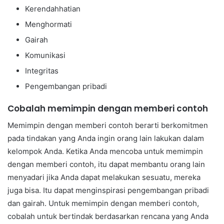
Kerendahhatian
Menghormati
Gairah
Komunikasi
Integritas
Pengembangan pribadi
Cobalah memimpin dengan memberi contoh
Memimpin dengan memberi contoh berarti berkomitmen
pada tindakan yang Anda ingin orang lain lakukan dalam
kelompok Anda. Ketika Anda mencoba untuk memimpin
dengan memberi contoh, itu dapat membantu orang lain
menyadari jika Anda dapat melakukan sesuatu, mereka
juga bisa. Itu dapat menginspirasi pengembangan pribadi
dan gairah. Untuk memimpin dengan memberi contoh,
cobalah untuk bertindak berdasarkan rencana yang Anda