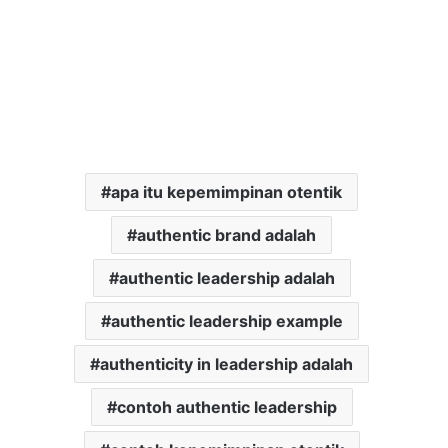
apa itu kepemimpinan otentik
authentic brand adalah
authentic leadership adalah
authentic leadership example
authenticity in leadership adalah
contoh authentic leadership