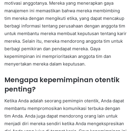
motivasi anggotanya. Mereka yang menerapkan gaya
manajemen ini memastikan bahwa mereka membimbing
tim mereka dengan mengikuti etika, yang dapat mencakup
berbagi informasi tentang perusahaan dengan anggota tim
untuk membantu mereka membuat keputusan tentang karir
mereka. Selain itu, mereka mendorong anggota tim untuk
berbagi pemikiran dan pendapat mereka. Gaya
kepemimpinan ini memprioritaskan anggota tim dan
menyertakan mereka dalam keputusan.
Mengapa kepemimpinan otentik
penting?
Ketika Anda adalah seorang pemimpin otentik, Anda dapat
membantu mempromosikan komunikasi terbuka dengan
tim Anda. Anda juga dapat mendorong orang lain untuk
menjadi diri mereka sendiri ketika Anda mengekspresikan