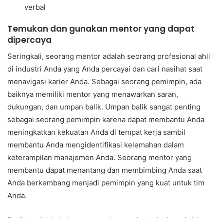
verbal
Temukan dan gunakan mentor yang dapat
dipercaya
Seringkali, seorang mentor adalah seorang profesional ahli
di industri Anda yang Anda percayai dan cari nasihat saat
menavigasi karier Anda. Sebagai seorang pemimpin, ada
baiknya memiliki mentor yang menawarkan saran,
dukungan, dan umpan balik. Umpan balik sangat penting
sebagai seorang pemimpin karena dapat membantu Anda
meningkatkan kekuatan Anda di tempat kerja sambil
membantu Anda mengidentifikasi kelemahan dalam
keterampilan manajemen Anda. Seorang mentor yang
membantu dapat menantang dan membimbing Anda saat
Anda berkembang menjadi pemimpin yang kuat untuk tim
Anda.