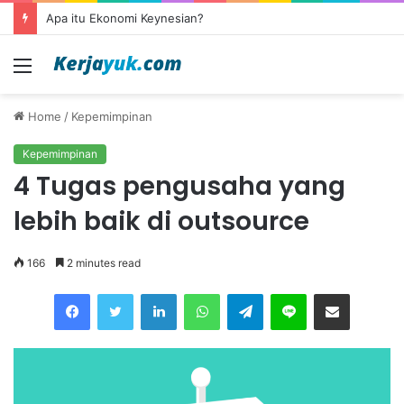
Apa itu Ekonomi Keynesian?
Menu
Home
/
Kepemimpinan
Kepemimpinan
4 Tugas pengusaha yang
lebih baik di outsource
166
2 minutes read
Facebook
Twitter
LinkedIn
WhatsApp
Telegram
Line
Share via Email