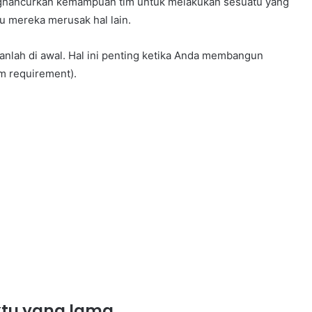
enghancurkan kemampuan tim untuk melakukan sesuatu yang
 mereka merusak hal lain.
anlah di awal. Hal ini penting ketika Anda membangun
m requirement).
ktu yang lama