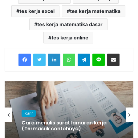
tes kerja excel
tes kerja matematika
tes kerja matematika dasar
tes kerja online
Facebook
Twitter
LinkedIn
WhatsApp
Telegram
Line
Share via Email
Karir
Cara menulis surat lamaran kerja
(Termasuk contohnya)