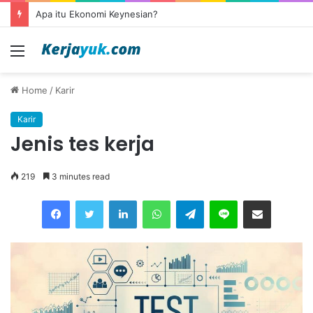
Apa itu outsourcing?
Menu
Home
/
Karir
Karir
Jenis tes kerja
219
3 minutes read
Facebook
Twitter
LinkedIn
WhatsApp
Telegram
Line
Share via Email