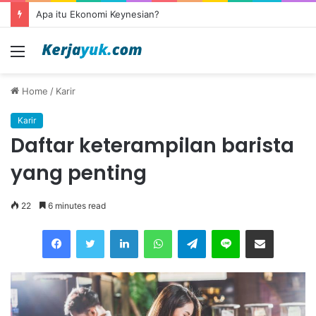
Apa itu outsourcing?
Menu
Home
/
Karir
Karir
Daftar keterampilan barista
yang penting
22
6 minutes read
Facebook
Twitter
LinkedIn
WhatsApp
Telegram
Line
Share via Email