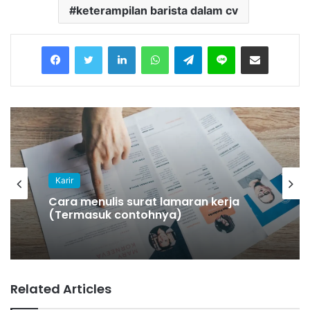
keterampilan barista dalam cv
Facebook
Twitter
LinkedIn
WhatsApp
Telegram
Line
Share via Email
Karir
Karir
Cara menulis surat lamaran kerja
(Termasuk contohnya)
Pekerjaan terbaik untuk lulusan
sastra Inggris
Related Articles