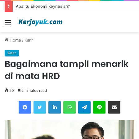
Apa itu Ekonomi Keynesian?
Menu
Home
/
Karir
Karir
Bagaimana tampil menarik
di mata HRD
20
2 minutes read
Facebook
Twitter
LinkedIn
WhatsApp
Telegram
Line
Share via Email