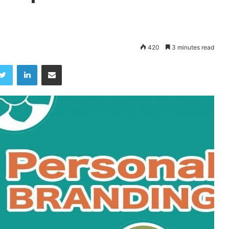
420
3 minutes read
Twitter
LinkedIn
Share via Email