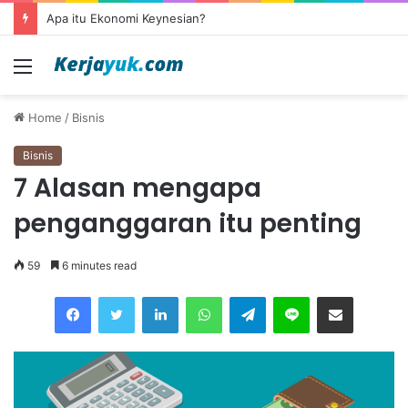
Apa itu outsourcing?
Menu
Home
/
Bisnis
Bisnis
7 Alasan mengapa
penganggaran itu penting
59
6 minutes read
Facebook
Twitter
LinkedIn
WhatsApp
Telegram
Line
Share via Email