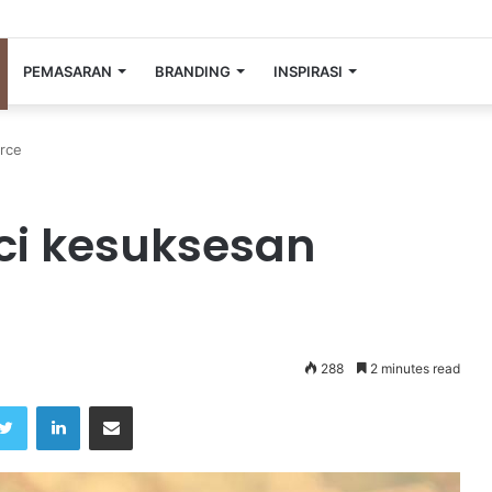
PEMASARAN
BRANDING
INSPIRASI
rce
i kesuksesan
288
2 minutes read
Twitter
LinkedIn
Share via Email