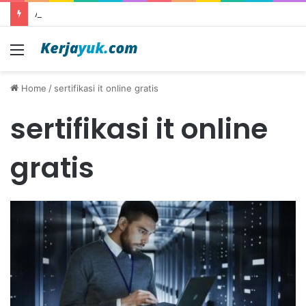
Apa itu outsourcing?
Menu
Home
/
sertifikasi it online gratis
sertifikasi it online
gratis