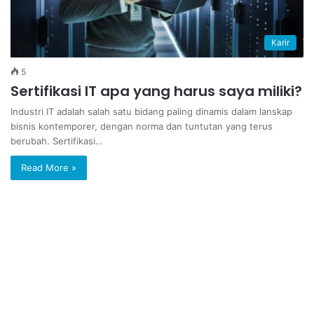
Karir
5
Sertifikasi IT apa yang harus saya miliki?
Industri IT adalah salah satu bidang paling dinamis dalam lanskap
bisnis kontemporer, dengan norma dan tuntutan yang terus
berubah. Sertifikasi…
Read More »