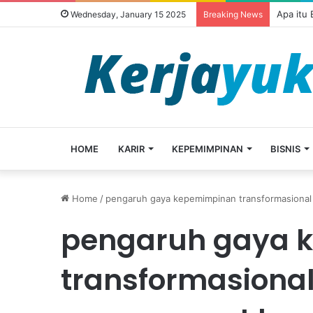
Apa itu
Wednesday, January 15 2025
Breaking News
HOME
KARIR
KEPEMIMPINAN
BISNIS
Home
/
pengaruh gaya kepemimpinan transformasiona
pengaruh gaya 
transformasiona