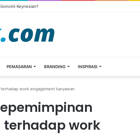
 Ekonomi Keynesian?
PEMASARAN
BRANDING
INSPIRASI
l terhadap work engagement karyawan
kepemimpinan
l terhadap work