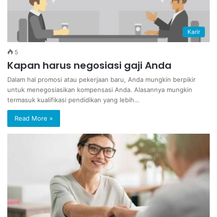
Karir
5
Kapan harus negosiasi gaji Anda
Dalam hal promosi atau pekerjaan baru, Anda mungkin berpikir
untuk menegosiasikan kompensasi Anda. Alasannya mungkin
termasuk kualifikasi pendidikan yang lebih…
Read More »