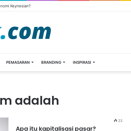
onomi Keynesian?
PEMASARAN
BRANDING
INSPIRASI
am adalah
23
Apa itu kapitalisasi pasar?