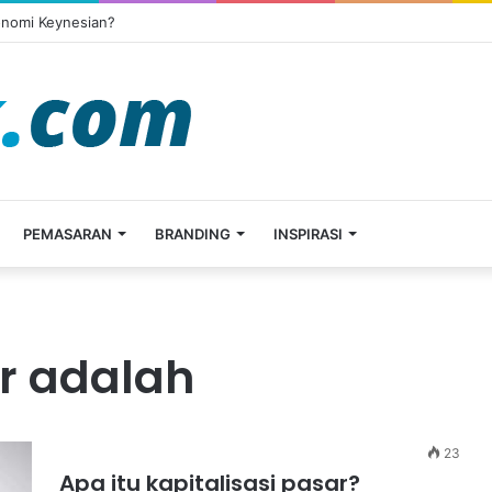
onomi Keynesian?
PEMASARAN
BRANDING
INSPIRASI
ar adalah
23
Apa itu kapitalisasi pasar?