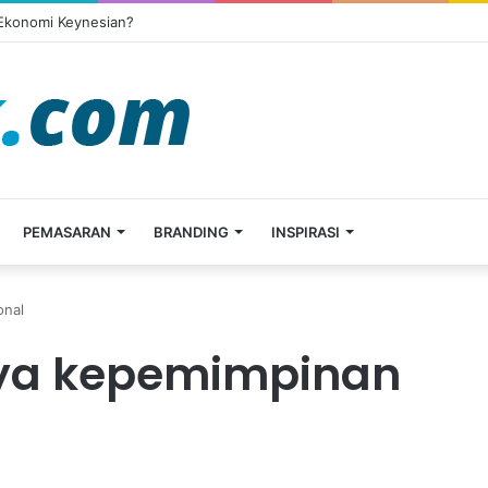
 Ekonomi Keynesian?
PEMASARAN
BRANDING
INSPIRASI
onal
aya kepemimpinan
l