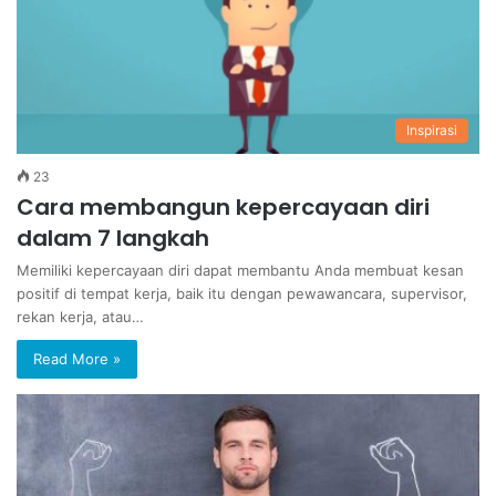
Inspirasi
23
Cara membangun kepercayaan diri
dalam 7 langkah
Memiliki kepercayaan diri dapat membantu Anda membuat kesan
positif di tempat kerja, baik itu dengan pewawancara, supervisor,
rekan kerja, atau…
Read More »