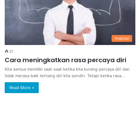
Inspirasi
21
Cara meningkatkan rasa percaya diri
Kita semua memiliki saat-saat ketika kita kurang percaya diri dan
tidak merasa baik tentang diri kita sendiri. Tetapi ketika rasa…
Read More »