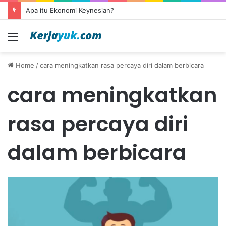
Apa itu Ekonomi Keynesian?
Menu
Home
/
cara meningkatkan rasa percaya diri dalam berbicara
cara meningkatkan
rasa percaya diri
dalam berbicara