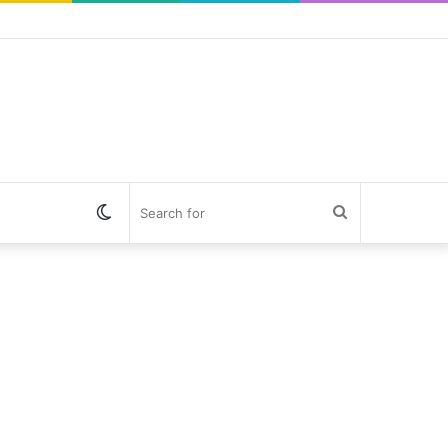
Switch
Search
skin
for