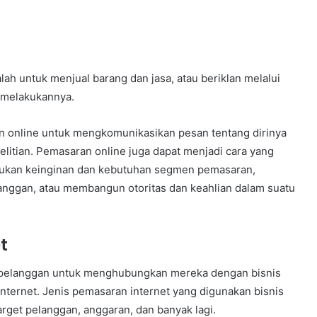
ah untuk menjual barang dan jasa, atau beriklan melalui
n melakukannya.
online untuk mengkomunikasikan pesan tentang dirinya
itian. Pemasaran online juga dapat menjadi cara yang
emukan keinginan dan kebutuhan segmen pemasaran,
ggan, atau membangun otoritas dan keahlian dalam suatu
t
e pelanggan untuk menghubungkan mereka dengan bisnis
nternet. Jenis pemasaran internet yang digunakan bisnis
arget pelanggan, anggaran, dan banyak lagi.