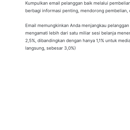
Kumpulkan email pelanggan baik melalui pembelian 
berbagi informasi penting, mendorong pembelian
Email memungkinkan Anda menjangkau pelanggan sec
mengamati lebih dari satu miliar sesi belanja men
2,5%, dibandingkan dengan hanya 1,1% untuk media 
langsung, sebesar 3,0%)