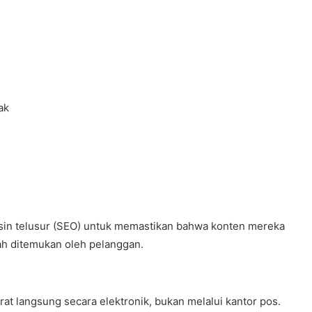
ak
in telusur (SEO) untuk memastikan bahwa konten mereka
ah ditemukan oleh pelanggan.
t langsung secara elektronik, bukan melalui kantor pos.