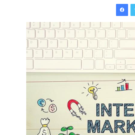
Facebook