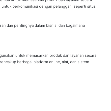
m untuk berkomunikasi dengan pelanggan, seperti situs
peran dan pentingnya dalam bisnis, dan bagaimana
igunakan untuk memasarkan produk dan layanan secara
 mencakup berbagai platform online, alat, dan sistem