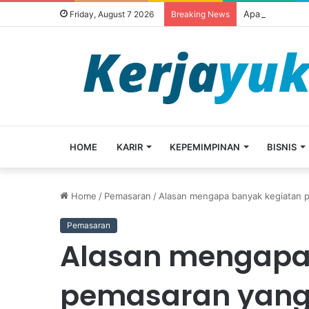
Apa itu outsou
Friday, August 7 2026
Breaking News
HOME
KARIR
KEPEMIMPINAN
BISNIS
Home
/
Pemasaran
/
Alasan mengapa banyak kegiatan 
Pemasaran
Alasan mengapa
pemasaran yang