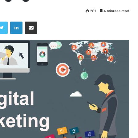
281
4 minutes read
Twitter
LinkedIn
Share via Email