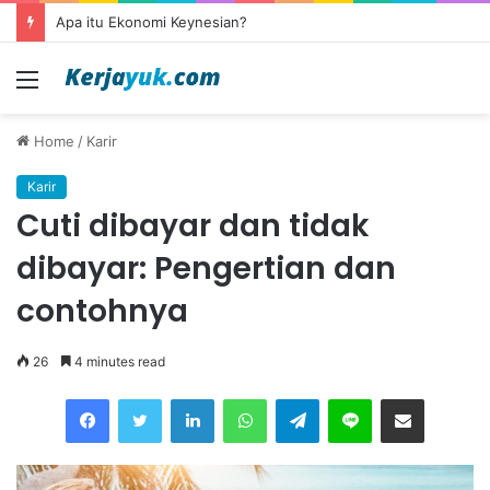
Apa itu Ekonomi Keynesian?
Menu
Home
/
Karir
Karir
Cuti dibayar dan tidak
dibayar: Pengertian dan
contohnya
26
4 minutes read
Facebook
Twitter
LinkedIn
WhatsApp
Telegram
Line
Share via Email