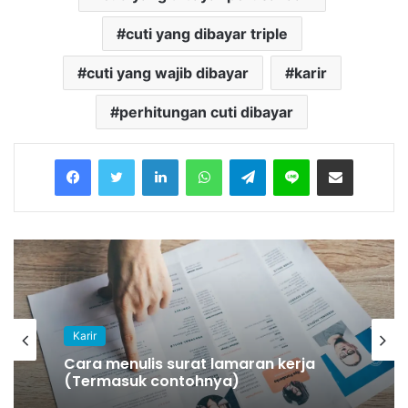
cuti yang dibayar triple
cuti yang wajib dibayar
karir
perhitungan cuti dibayar
Facebook
Twitter
LinkedIn
WhatsApp
Telegram
Line
Share via Email
Karir
Cara menulis surat lamaran kerja
(Termasuk contohnya)