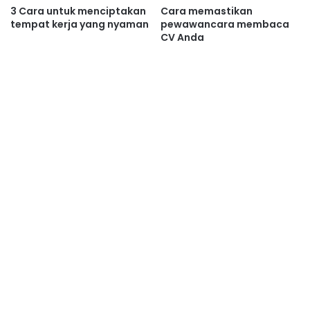
3 Cara untuk menciptakan
Cara memastikan
tempat kerja yang nyaman
pewawancara membaca
CV Anda