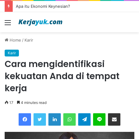
Apa itu Ekonomi Keynesian?
Menu
Home
/
Karir
Karir
Cara mengidentifikasi
kekuatan Anda di tempat
kerja
17
4 minutes read
Facebook
Twitter
LinkedIn
WhatsApp
Telegram
Line
Share via Email