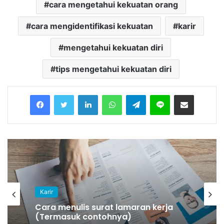
cara mengetahui kekuatan orang
cara mengidentifikasi kekuatan
karir
mengetahui kekuatan diri
tips mengetahui kekuatan diri
Facebook
Twitter
LinkedIn
WhatsApp
Telegram
Line
Share via Email
Karir
Cara menulis surat lamaran kerja
(Termasuk contohnya)