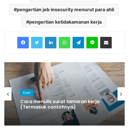
pengertian job insecurity menurut para ahli
pengertian ketidakamanan kerja
Facebook
Twitter
LinkedIn
WhatsApp
Telegram
Line
Share via Email
Karir
Cara menulis surat lamaran kerja
(Termasuk contohnya)