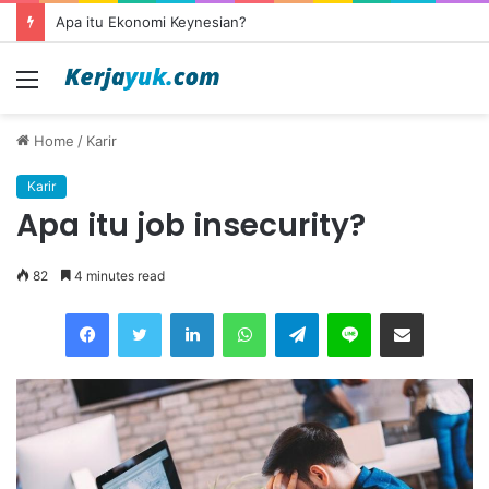
Apa itu outsourcing?
Menu
Home
/
Karir
Karir
Apa itu job insecurity?
82
4 minutes read
Facebook
Twitter
LinkedIn
WhatsApp
Telegram
Line
Share via Email