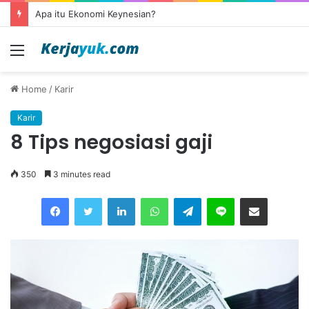
Apa itu Ekonomi Keynesian?
Menu
Home
/
Karir
Karir
8 Tips negosiasi gaji
350
3 minutes read
Facebook
Twitter
LinkedIn
WhatsApp
Telegram
Line
Share via Email