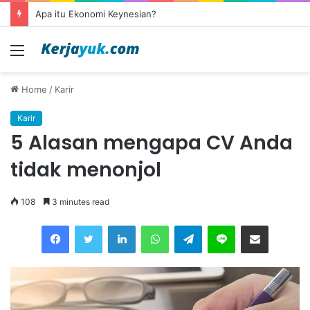
Apa itu Ekonomi Keynesian?
Menu
Home
/
Karir
Karir
5 Alasan mengapa CV Anda
tidak menonjol
108
3 minutes read
Facebook
Twitter
LinkedIn
WhatsApp
Telegram
Line
Share via Email