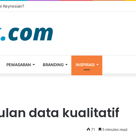
i Keynesian?
PEMASARAN
BRANDING
INSPIRASI
an data kualitatif
71
5 minutes read