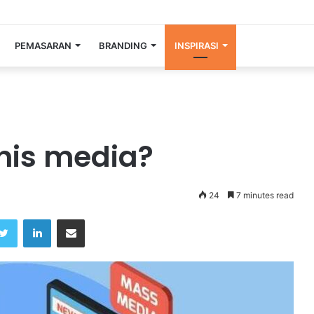
PEMASARAN
BRANDING
INSPIRASI
enis media?
24
7 minutes read
Twitter
LinkedIn
Share via Email