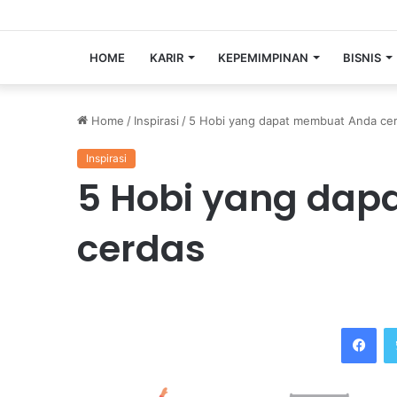
HOME
KARIR
KEPEMIMPINAN
BISNIS
Home
/
Inspirasi
/
5 Hobi yang dapat membuat Anda ce
Inspirasi
5 Hobi yang da
cerdas
Facebook