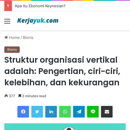
Apa itu Ekonomi Keynesian?
Menu
Home
/
Bisnis
Bisnis
Struktur organisasi vertikal
adalah: Pengertian, ciri-ciri,
kelebihan, dan kekurangan
377
3 minutes read
Facebook
Twitter
LinkedIn
WhatsApp
Telegram
Line
Share via Email